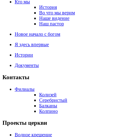
Кто мы
История
Во что мы верим
Наше видение
Наш пастор
Новое начало с богом
Я здесь впервые
Истории
Документы
Контакты
Филиалы
Колизей
Серебристый
Балканы
Колпино
Проекты церкви
Водное крещение