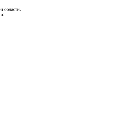
й области.
ми!