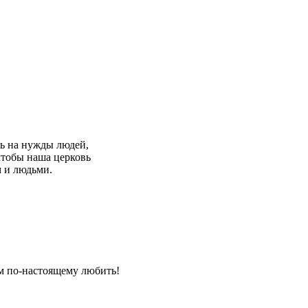
ть на нужды людей,
чтобы наша церковь
м и людьми.
м по-настоящему любить!