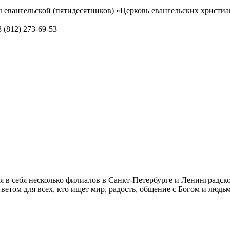
ы евангельской (пятидесятников) «Церковь евангельских христиа
8 (812) 273-69-53
я в себя несколько филиалов в Санкт-Петербурге и Ленинградско
тветом для всех, кто ищет мир, радость, общение с Богом и людь