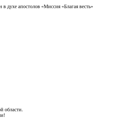
н в духе апостолов «Миссия «Благая весть»
й области.
ми!