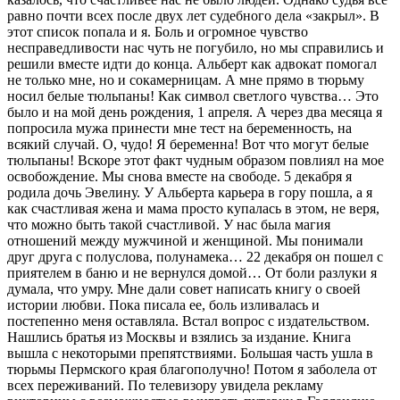
равно почти всех после двух лет судебного дела «закрыл». В
этот список попала и я. Боль и огромное чувство
несправедливости нас чуть не погубило, но мы справились и
решили вместе идти до конца. Альберт как адвокат помогал
не только мне, но и сокамерницам. А мне прямо в тюрьму
носил белые тюльпаны! Как символ светлого чувства… Это
было и на мой день рождения, 1 апреля. А через два месяца я
попросила мужа принести мне тест на беременность, на
всякий случай. О, чудо! Я беременна! Вот что могут белые
тюльпаны! Вскоре этот факт чудным образом повлиял на мое
освобождение. Мы снова вместе на свободе. 5 декабря я
родила дочь Эвелину. У Альберта карьера в гору пошла, а я
как счастливая жена и мама просто купалась в этом, не веря,
что можно быть такой счастливой. У нас была магия
отношений между мужчиной и женщиной. Мы понимали
друг друга с полуслова, полунамека… 22 декабря он пошел с
приятелем в баню и не вернулся домой… От боли разлуки я
думала, что умру. Мне дали совет написать книгу о своей
истории любви. Пока писала ее, боль изливалась и
постепенно меня оставляла. Встал вопрос с издательством.
Нашлись братья из Москвы и взялись за издание. Книга
вышла с некоторыми препятствиями. Большая часть ушла в
тюрьмы Пермского края благополучно! Потом я заболела от
всех переживаний. По телевизору увидела рекламу