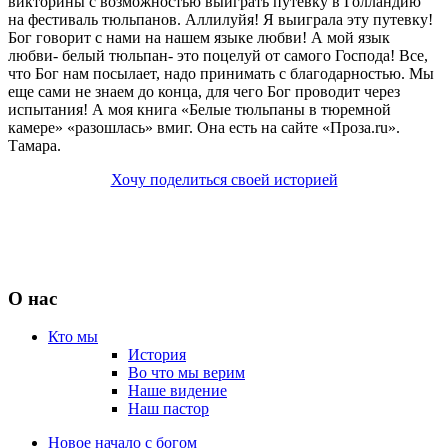
викторины с возможностью выиграть путевку в Голландию
на фестиваль тюльпанов. Аллилуйя! Я выиграла эту путевку!
Бог говорит с нами на нашем языке любви! А мой язык
любви- белый тюльпан- это поцелуй от самого Господа! Все,
что Бог нам посылает, надо принимать с благодарностью. Мы
еще сами не знаем до конца, для чего Бог проводит через
испытания! А моя книга «Белые тюльпаны в тюремной
камере» «разошлась» вмиг. Она есть на сайте «Проза.ru».
Тамара.
Хочу поделиться своей историей
О нас
Кто мы
История
Во что мы верим
Наше видение
Наш пастор
Новое начало с богом