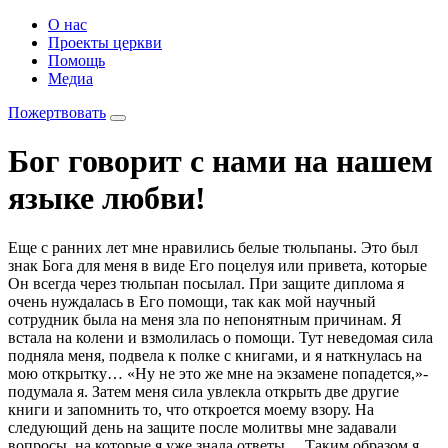
О нас
Проекты церкви
Помощь
Медиа
Пожертвовать
Бог говорит с нами на нашем
языке любви!
Еще с ранних лет мне нравились белые тюльпаны. Это был
знак Бога для меня в виде Его поцелуя или привета, которые
Он всегда через тюльпан посылал. При защите диплома я
очень нуждалась в Его помощи, так как мой научный
сотрудник была на меня зла по непонятным причинам. Я
встала на колени и взмолилась о помощи. Тут неведомая сила
подняла меня, подвела к полке с книгами, и я наткнулась на
мою открытку… «Ну не это же мне на экзамене попадется,»-
подумала я. Затем меня сила увлекла открыть две другие
книги и запомнить то, что откроется моему взору. На
следующий день на защите после молитвы мне задавали
вопросы, на которые я уже знала ответы… Таким образом я