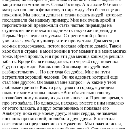
защитила на «отлично». Слава Господу. А в лихие 90-е мы с
матерью попали в финансовую пирамиду. Это было еще до
покаяния. Мы внесли деньги и стали искать людей, которые
последовали бы нашему примеру. Мне как очень яркой и
перспективной предложили стать частью пирамиды на
ступень выше и поехать поднимать такую же пирамиду в
Пермь. Через неделю я уехала. С престижной работы
уволилась, учебу в университете пропустила. Два месяца я
кое-как продержалась, потом поехала обратно домой. Такой
хаос был в стране, в моей жизни в тот момент и в моих мозгах
тоже. Время прошло, и я про эти два месяца кошмара решила
забыть. Вроде бы все наладилось, но через 4 года повестка.
Суд по пирамиде. Вновь новый кошмар по судебному
разбирательству… Но нет худа без добра. Мне на пути
встретился хороший человек. Он же адвокат, который еще
стал мне другом. Он задавал мне вопрос:« А какие у тебя
любимые цветы?» Как-то раз, гуляя по городу, я увидела
плакат с моими тюльпанами. «Вот обязательно своему
возлюбленному покажу их,»-размышляла я. Прошло время, я
про это забыла. Но однажды, находясь вместе с ним недалеко
от этого плаката, я вдруг остановилась и показала его
Альберту, пока еще моему другу. Наши сердца, не замечая
внешних препятствий, полюбили друг друга. Я ответила
согласием на предложение о замужестве. Мы поженились и,
казалось, что счастливее нас не было людей. Однако судья все